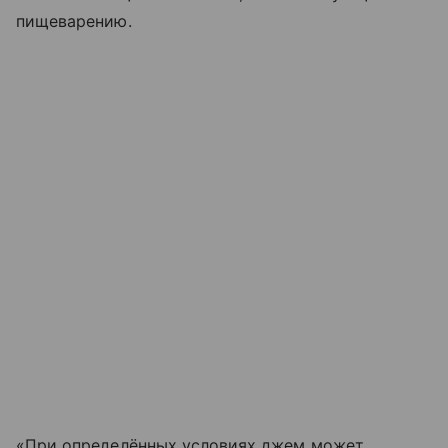
пищеварению.
«При определённых условиях джем может