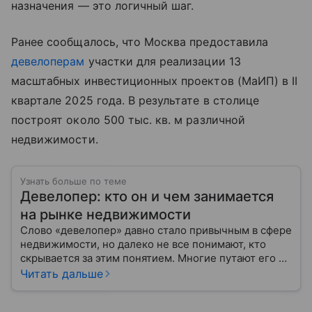
назначения — это логичный шаг.
Ранее сообщалось, что Москва предоставила
девелоперам
участки для реализации 13
масштабных инвестиционных проектов (МаИП) в II
квартале 2025 года. В результате в столице
построят около 500 тыс. кв. м различной
недвижимости.
Узнать больше по теме
Девелопер: кто он и чем занимается
на рынке недвижимости
Слово «девелопер» давно стало привычным в сфере
недвижимости, но далеко не все понимают, кто
скрывается за этим понятием. Многие путают его с
застройщиком, думая, что это одно и то же. На
Читать дальше
самом деле девелопер — это куда более широкое
понятие.