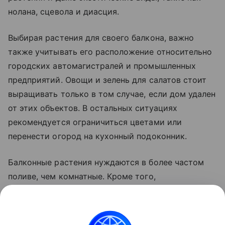
нолана, сцевола и диасция.
Выбирая растения для своего балкона, важно
также учитывать его расположение относительно
городских автомагистралей и промышленных
предприятий. Овощи и зелень для салатов стоит
выращивать только в том случае, если дом удален
от этих объектов. В остальных ситуациях
рекомендуется ограничиться цветами или
перенести огород на кухонный подоконник.
Балконные растения нуждаются в более частом
поливе, чем комнатные. Кроме того,
рекомендуется подкармливать их натуральными
минеральными и органическими удобрениями,
чтобы компенсировать нехватку питательных