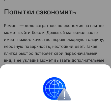
Попытки сэкономить
Ремонт — дело затратное, но экономия на плитке
может выйти боком. Дешевый материал часто
имеет низкое качество: неравномерную толщину,
неровную поверхность, нестойкий цвет. Такая
плитка быстро потеряет свой первоначальный
вид, а ее укладка может вызвать дополнительные
трудности. Лучше выбрать варианты из среднего
ценового сегмента от проверенного
производителя, чем потом жалеть о выброшенных
деньгах и переделывать ремонт.
Идеи ремонта