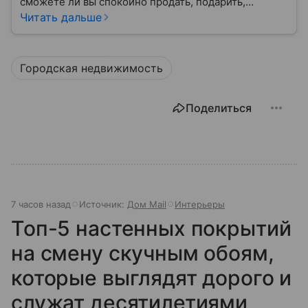
сможете ли вы спокойно продать, подарить,
заложить или даже иногда нормально пользоваться
Читать дальше
квартирой, домом или участком.
Городская недвижимость
Поделиться
7 часов назад
Источник:
Дом Mail
Интерьеры
Топ-5 настенных покрытий
на смену скучным обоям,
которые выглядят дорого и
служат десятилетиями