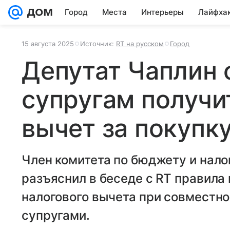
Город
Места
Интерьеры
Лайфха
15 августа 2025
Источник:
RT на русском
Город
Депутат Чаплин 
супругам получи
вычет за покупк
Член комитета по бюджету и нал
разъяснил в беседе с RT правила
налогового вычета при совместн
супругами.