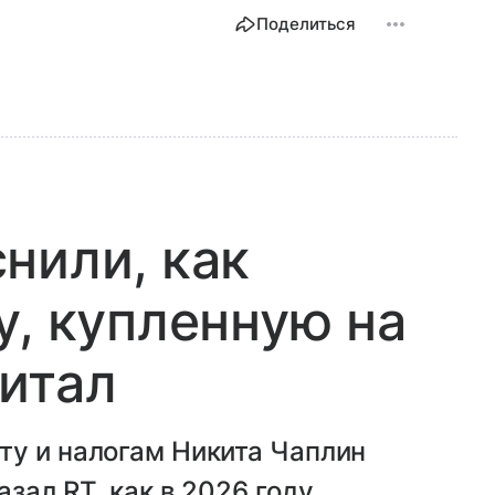
Поделиться
нили, как
у, купленную на
итал
ту и налогам Никита Чаплин
зал RT, как в 2026 году