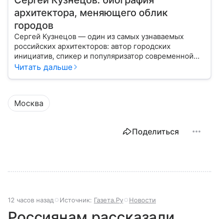
Сергей Кузнецов: биография
архитектора, меняющего облик
городов
Сергей Кузнецов — один из самых узнаваемых
российских архитекторов: автор городских
инициатив, спикер и популяризатор современной
городской среды. Расскажем о том, почему его
Читать дальше
решения заметно влияют на облик городов.
Москва
Поделиться
12 часов назад
Источник:
Газета.Ру
Новости
Россиянам рассказали,