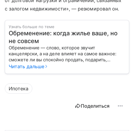
от долговой нагрузки и ограничений, связанных
с залогом недвижимости», — резюмировал он.
Узнать больше по теме
Обременение: когда жилье ваше, но
не совсем
Обременение — слово, которое звучит
канцелярски, а на деле влияет на самое важное:
сможете ли вы спокойно продать, подарить,
заложить или даже иногда нормально пользоваться
Читать дальше
квартирой, домом или участком.
Ипотека
Поделиться