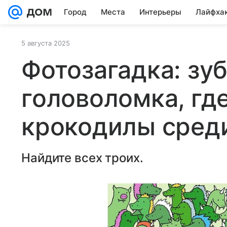
Город
Места
Интерьеры
Лайфха
5 августа 2025
Фотозагадка: зу
головоломка, гд
крокодилы сред
Найдите всех троих.