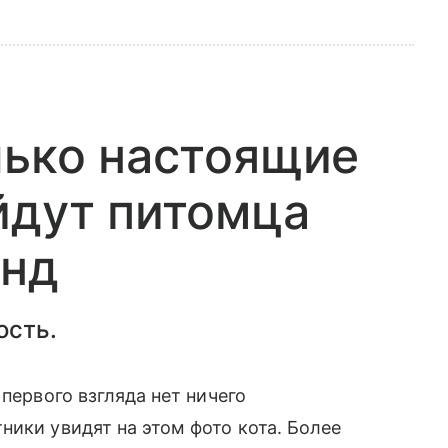
лько настоящие
йдут питомца
унд
ость.
 первого взгляда нет ничего
ники увидят на этом фото кота. Более