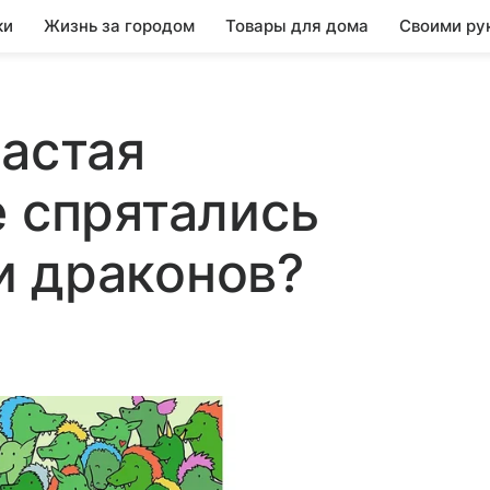
ки
Жизнь за городом
Товары для дома
Своими ру
бастая
е спрятались
и драконов?