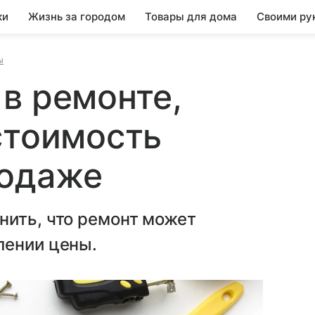
ки
Жизнь за городом
Товары для дома
Своими ру
ы
в ремонте,
стоимость
родаже
нить, что ремонт может
лении цены.