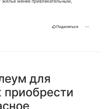
т жилье менее привлекательным,
Поделиться
леум для
к приобрести
асное