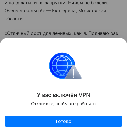
и на салаты, и на закрутки. Ничем не болели.
Очень довольна!» — Екатерина, Московская
область.
«Отличный сорт для ленивых, как я. Поливаю раз
в пару дней, подвязал один раз — и все.
Помидорки висят гроздьями, не трескаются даже
после дождей. Вкус действительно насыщенный.
Буду сажать еще», — Олег, Краснодарский край.
Сад и огород
У вас включ
ён
V
P
N
Поделиться
Отключите, чтобы всё работало
Готово