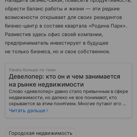
Наладить бизнес-связи, повысить продуктивность,
обрести баланс работы и жизни — эти редкие
возможности открывает для своих резидентов
бизнес-центр в составе квартала «Родина Парк».
Разместив здесь офис своей компании,
предприниматель инвестирует в будущее
не только бизнеса, но и свое собственное.
Узнать больше по теме
Девелопер: кто он и чем занимается
на рынке недвижимости
Слово «девелопер» давно стало привычным в сфере
недвижимости, но далеко не все понимают, кто
скрывается за этим понятием. Многие путают его с
застройщиком, думая, что это одно и то же. На
Читать дальше
самом деле девелопер — это куда более широкое
понятие.
Городская недвижимость