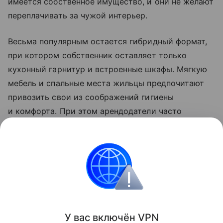
имеется собственное имущество, и они не желают
переплачивать за чужой интерьер.
Весьма популярным остается гибридный формат,
при котором собственник оставляет только
кухонный гарнитур и встроенные шкафы. Мягкую
мебель и спальные места жильцы предпочитают
привозить свои из соображений гигиены
и комфорта. При этом арендодатели часто
соглашаются вывезти свои диваны и кровати
по просьбе нанимателей, опасаясь сильного
износа техники и предметов интерьера.
Аренда
Поделиться
У вас включ
ён
V
P
N