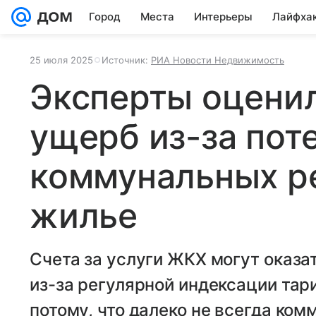
Город
Места
Интерьеры
Лайфха
25 июля 2025
Источник:
РИА Новости Недвижимость
Эксперты оцени
ущерб из-за пот
коммунальных р
жилье
Счета за услуги ЖКХ могут оказа
из-за регулярной индексации тари
потому, что далеко не всегда ко