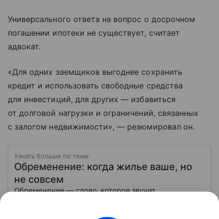
Универсального ответа на вопрос о досрочном
погашении ипотеки не существует, считает
адвокат.
«Для одних заемщиков выгоднее сохранить
кредит и использовать свободные средства
для инвестиций, для других — избавиться
от долговой нагрузки и ограничений, связанных
с залогом недвижимости», — резюмировал он.
Узнать больше по теме
Обременение: когда жилье ваше, но
не совсем
Обременение — слово, которое звучит
канцелярски, а на деле влияет на самое важное:
сможете ли вы спокойно продать, подарить,