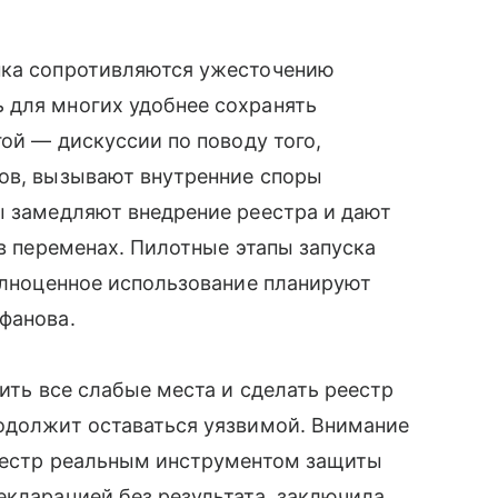
нка сопротивляются ужесточению
 для многих удобнее сохранять
гой — дискуссии по поводу того,
ров, вызывают внутренние споры
ы замедляют внедрение реестра и дают
 в переменах. Пилотные этапы запуска
полноценное использование планируют
фанова.
нить все слабые места и сделать реестр
родолжит оставаться уязвимой. Внимание
реестр реальным инструментом защиты
екларацией без результата, заключила