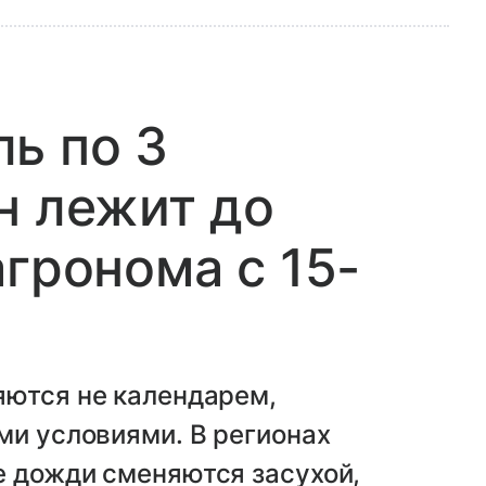
ь по 3
н лежит до
агронома с 15-
яются не календарем,
ми условиями. В регионах
е дожди сменяются засухой,