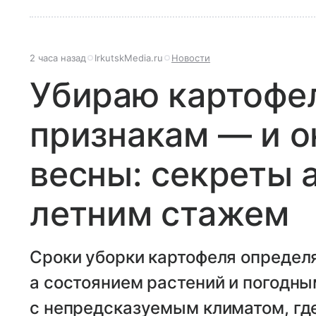
2 часа назад
IrkutskMedia.ru
Новости
Убираю картофел
признакам — и о
весны: секреты 
летним стажем
Сроки уборки картофеля определ
а состоянием растений и погодны
с непредсказуемым климатом, гд