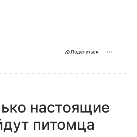
Поделиться
лько настоящие
йдут питомца