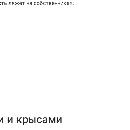
сть ляжет на собственника».
и и крысами