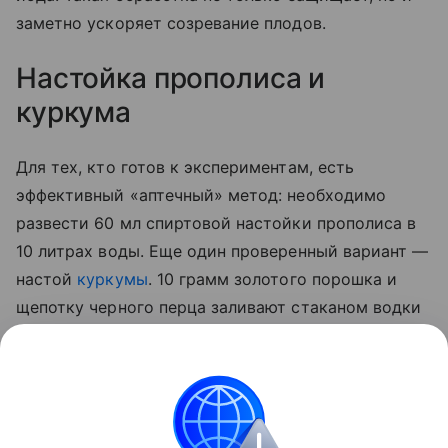
заметно ускоряет созревание плодов.
Настойка прополиса и
куркума
Для тех, кто готов к экспериментам, есть
эффективный «аптечный» метод: необходимо
развести 60 мл спиртовой настойки прополиса в
10 литрах воды. Еще один проверенный вариант —
настой
куркумы
. 10 грамм золотого порошка и
щепотку черного перца заливают стаканом водки
на сутки. По истечении отведенного 50 мл
полученной вытяжки разводят 5 литрами воды и
опрыскивают стебли, а также листья с верхней и
нижней стороны.