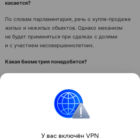
касается?
По словам парламентария, речь о купле-продаже
жилых и нежилых объектов. Однако механизм
не будет применяться при сделках с долями
и с участием несовершеннолетних.
Какая биометрия понадобится?
В данном случае речь не о сканировании
отпечатков пальцев или сетчатки глаза,
а о распознавании лица и записи голоса.
Купля-продажа
Поделиться
У вас включ
ён
V
P
N