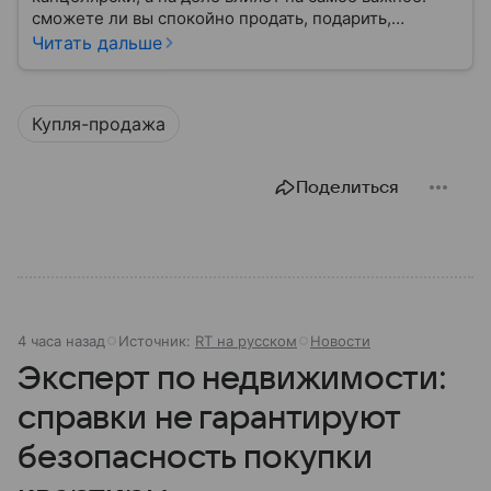
сможете ли вы спокойно продать, подарить,
заложить или даже иногда нормально пользоваться
Читать дальше
квартирой, домом или участком.
Купля-продажа
Поделиться
4 часа назад
Источник:
RT на русском
Новости
Эксперт по недвижимости:
справки не гарантируют
безопасность покупки