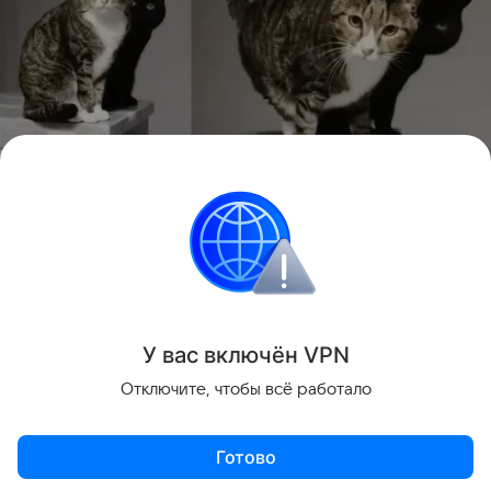
Источник:
соцсети
Головоломки
У вас включ
ён
V
P
N
Поделиться
Отключите, чтобы всё работало
Готово
Актуальное
Топ дня
Видео
Приложение