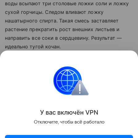
воды всыпают три столовые ложки соли и ложку
сухой горчицы. Следом вливают ложку
нашатырного спирта. Такая смесь заставляет
растение прекратить рост внешних листьев и
направить все соки в сердцевину. Результат —
идеально тугой кочан.
Важно не пропускать этапы внесения подкормок и
следить за поливом культуры. В последний месяц
лета растению необходим умеренный полив.
Сад и огород
У вас включ
ён
V
P
N
Поделиться
Отключите, чтобы всё работало