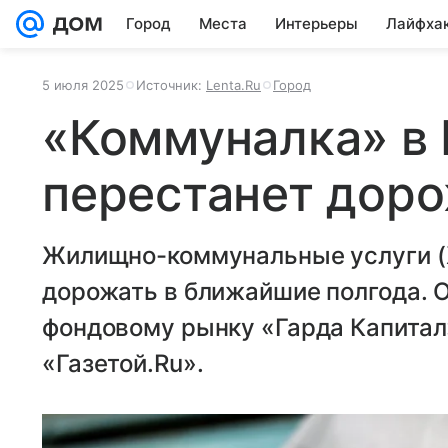
Город
Места
Интерьеры
Лайфха
5 июля 2025
Источник:
Lenta.Ru
Город
«Коммуналка» в
перестанет дор
Жилищно-коммунальные услуги (Ж
дорожать в ближайшие полгода. О
фондовому рынку «Гарда Капитал»
«Газетой.Ru».