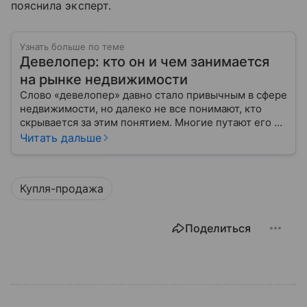
пояснила эксперт.
Узнать больше по теме
Девелопер: кто он и чем занимается
на рынке недвижимости
Слово «девелопер» давно стало привычным в сфере
недвижимости, но далеко не все понимают, кто
скрывается за этим понятием. Многие путают его с
застройщиком, думая, что это одно и то же. На
Читать дальше
самом деле девелопер — это куда более широкое
понятие.
Купля-продажа
Поделиться