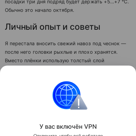
посадки три дня подряд будет держать +5…+7 °C.
Обычно это начало октября.
Личный опыт и советы
Я перестала вносить свежий навоз под чеснок —
после него головки рыхлые и плохо хранятся.
Вместо плёнки использую толстый слой
скошенной травы: земля дышит, а сорняки не
растут. И обязательно проверяю кислотность
лакмусовой бумажкой — на кислых грядках
чеснок болеет даже при хорошем уходе.
Сад и огород
У вас включ
ён
V
P
N
Поделиться