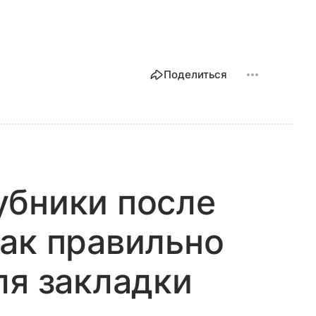
Поделиться
убники после
ак правильно
ля закладки