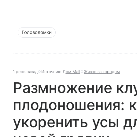
Головоломки
1 день назад
Источник:
Дом Mail
Жизнь за городом
Размножение кл
плодоношения: к
укоренить усы д