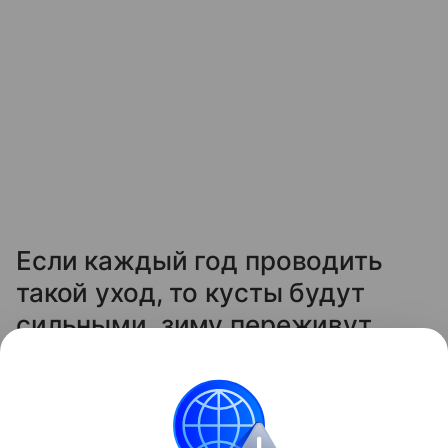
Если каждый год проводить
такой уход, то кусты будут
сильными, зиму переживут
легко, а на следующий сезон
отблагодарят вас крупной и
сладкой ягодой.