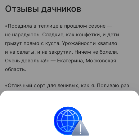
Отзывы дачников
«Посадила в теплице в прошлом сезоне —
не нарадуюсь! Сладкие, как конфетки, и дети
грызут прямо с куста. Урожайности хватило
и на салаты, и на закрутки. Ничем не болели.
Очень довольна!» — Екатерина, Московская
область.
«Отличный сорт для ленивых, как я. Поливаю раз
в пару дней, подвязал один раз — и все.
Помидорки висят гроздьями, не трескаются даже
после дождей. Вкус действительно насыщенный.
Буду сажать еще», — Олег, Краснодарский край.