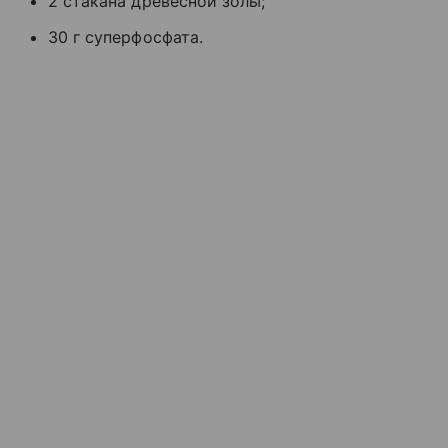
2 стакана древесной золы;
30 г суперфосфата.