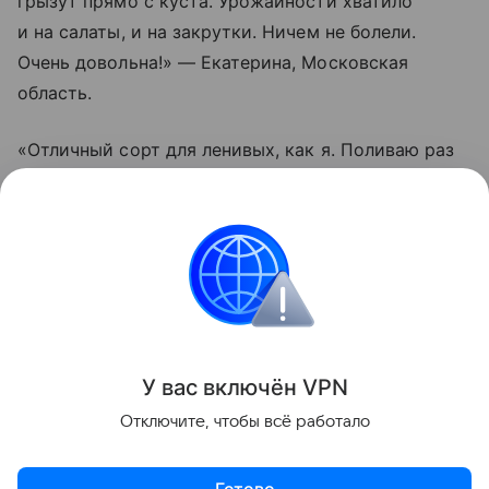
грызут прямо с куста. Урожайности хватило
и на салаты, и на закрутки. Ничем не болели.
Очень довольна!» — Екатерина, Московская
область.
«Отличный сорт для ленивых, как я. Поливаю раз
в пару дней, подвязал один раз — и все.
Помидорки висят гроздьями, не трескаются даже
после дождей. Вкус действительно насыщенный.
Буду сажать еще», — Олег, Краснодарский край.
Сад и огород
У вас включ
ён
V
P
N
Поделиться
Отключите, чтобы всё работало