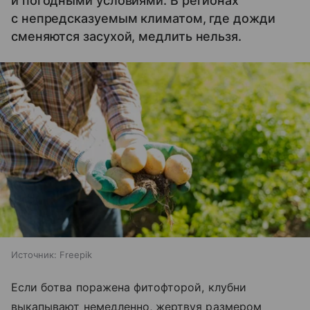
и погодными условиями. В регионах
с непредсказуемым климатом, где дожди
сменяются засухой, медлить нельзя.
Источник:
Freepik
Если ботва поражена фитофторой, клубни
выкапывают немедленно, жертвуя размером