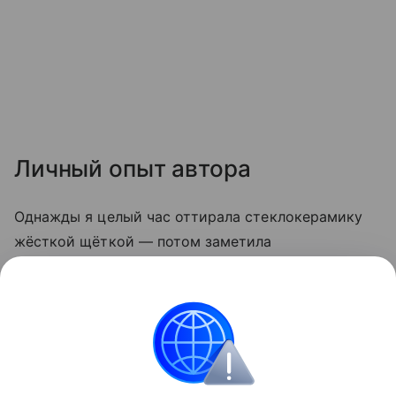
Личный опыт автора
Однажды я целый час оттирала стеклокерамику
жёсткой щёткой — потом заметила
микроцарапины, и грязь стала скапливаться
быстрее. С тех пор пользуюсь только мягкой
стороной губки и содой. Теперь плита выглядит
опрятно даже после самых «бурных» блюд.