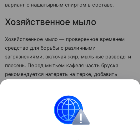
вариант с нашатырным спиртом в составе.
Хозяйственное мыло
Хозяйственное мыло — проверенное временем
средство для борьбы с различными
загрязнениями, включая жир, мыльные разводы и
плесень. Перед мытьем кафеля часть бруска
рекомендуется натереть на терке, добавить
немного теплой воды. Полученную густую пасту
наносят на губку, протирают плитку и оставляют
на несколько минут. Затем мыльный концентрат
смывают горячей водой.
Уборка