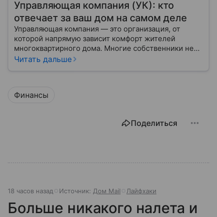
Управляющая компания (УК): кто
отвечает за ваш дом на самом деле
Управляющая компания — это организация, от
которой напрямую зависит комфорт жителей
многоквартирного дома. Многие собственники не
до конца понимают, какие именно услуги УК
Читать дальше
обязана предоставлять, как регулируется ее работа
и что делать, если обязанности выполняются плохо.
Финансы
Поделиться
18 часов назад
Источник:
Дом Mail
Лайфхаки
Больше никакого налета и