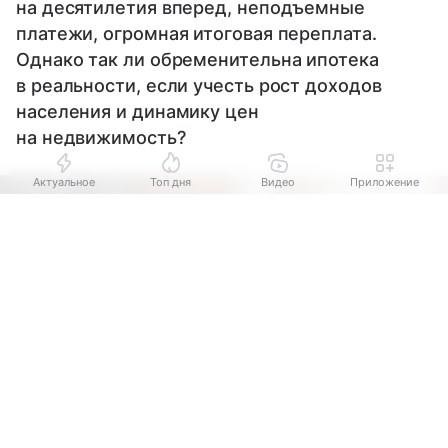
на десятилетия вперед, неподъемные
платежи, огромная итоговая переплата.
Однако так ли обременительна ипотека
в реальности, если учесть рост доходов
населения и динамику цен
на недвижимость?
Актуальное
Топ дня
Видео
Приложение
Выберите комментарий
Выберите комментарий
Выберите комментарий
Информация полезная и актуальная
Информация полезная и актуальная
Информация полезная и актуальная
Заголовок вводит в заблуждение
Заголовок вводит в заблуждение
Заголовок вводит в заблуждение
Материал содержит неполные данные
Материал содержит неполные данные
Материал содержит неполные данные
Материал устарел
Материал устарел
Материал устарел