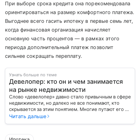
При выборе срока кредита она порекомендовала
ориентироваться на размер комфортного платежа.
Выгоднее всего гасить ипотеку в первые семь лет,
когда финансовая организация начисляет
основную часть процентов — в рамках этого
периода дополнительный платеж позволит
сильнее сокращать переплату.
Узнать больше по теме
Девелопер: кто он и чем занимается
на рынке недвижимости
Слово «девелопер» давно стало привычным в сфере
недвижимости, но далеко не все понимают, кто
скрывается за этим понятием. Многие путают его с
застройщиком, думая, что это одно и то же. На
Читать дальше
самом деле девелопер — это куда более широкое
понятие.
Ипотека