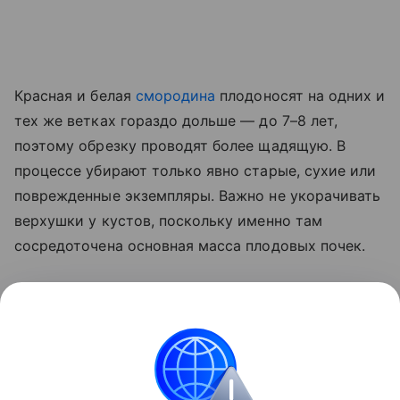
Красная и белая
смородина
плодоносят на одних и
тех же ветках гораздо дольше — до 7–8 лет,
поэтому обрезку проводят более щадящую. В
процессе убирают только явно старые, сухие или
поврежденные экземпляры. Важно не укорачивать
верхушки у кустов, поскольку именно там
сосредоточена основная масса плодовых почек.
Сразу после обрезки растения подкармливают
фосфорно-калийными удобрениями. Это даст
кустам силы восстановиться и уйти в зиму
окрепшими.