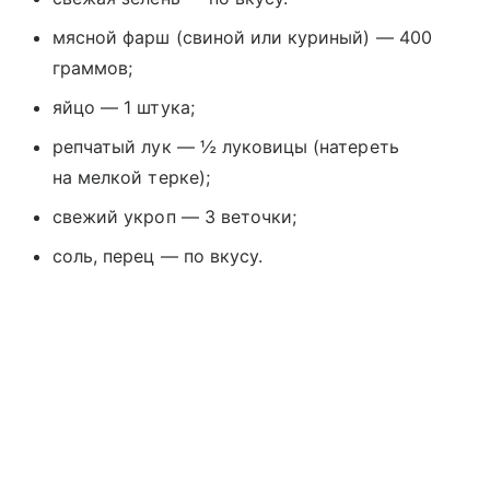
мясной фарш (свиной или куриный) — 400
граммов;
яйцо — 1 штука;
репчатый лук — ½ луковицы (натереть
на мелкой терке);
свежий укроп — 3 веточки;
соль, перец — по вкусу.