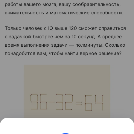
работы вашего мозга, вашу сообразительность,
внимательность и математические способности.
Только человек с IQ выше 120 сможет справиться
с задачкой быстрее чем за 10 секунд. А среднее
время выполнения задачи — полминуты. Сколько
понадобится вам, чтобы найти верное решение?