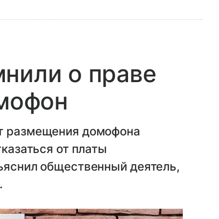
нили о праве
омофон
от размещения домофона
тказаться от платы
зъяснил общественный деятель,
.