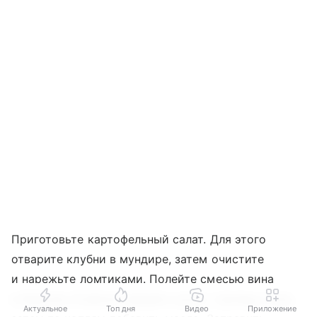
Приготовьте картофельный салат. Для этого
отварите клубни в мундире, затем очистите
и нарежьте ломтиками. Полейте смесью вина
и бульона. В миске смешать уксус, горчицу, соль,
Актуальное
Топ дня
Видео
Приложение