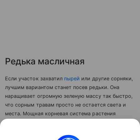
Редька масличная
Если участок захватил
пырей
или другие сорняки,
лучшим вариантом станет посев редьки. Она
наращивает огромную зеленую массу так быстро,
что сорным травам просто не остается света и
места. Мощная корневая система растения
достает питательные вещества с такой глубины,
куда не дотягиваются другие культуры. Сидерат —
чемпион по борьбе с нематодами и почвенными