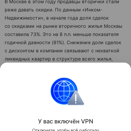
В Москве в этом году продавцы вторички стали
реже давать скидки. По данным «Инком-
Недвижимости», в начале года доля сделок
со скидками на рынке вторичного жилья Москвы
составила 73%. Это на 8 п.п. меньше показателя
годичной давности (81%). Снижение доли сделок
с дисконтом в компании связывают с нехваткой
ликвидных квартир в структуре всего жилья,
выставленного на продажу. В условиях
ограниченного выбора покупатели вынуждены
идти на условия собственников.
Городская недвижимость
Поделиться
У вас включ
ён
V
P
N
Отключите, чтобы всё работало