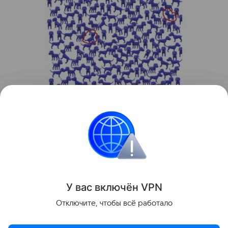
Источник:
соцсети
Головоломки
У вас включ
ён
V
P
N
Поделиться
Отключите, чтобы всё работало