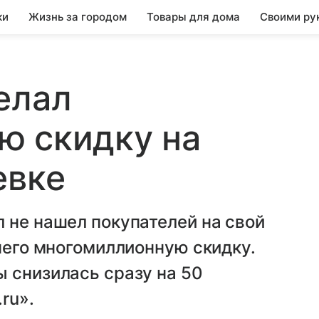
ки
Жизнь за городом
Товары для дома
Своими ру
елал
ю скидку на
евке
 не нашел покупателей на свой
 него многомиллионную скидку.
 снизилась сразу на 50
ru».