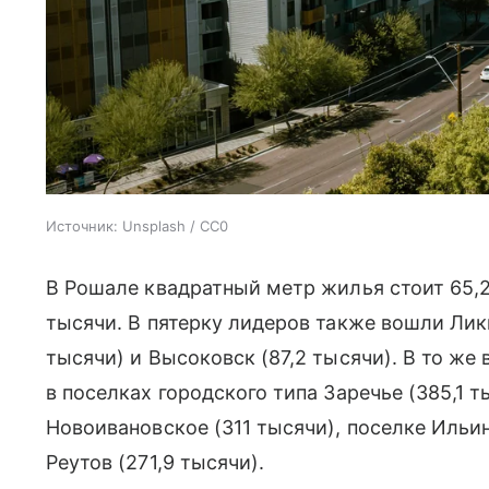
Источник:
Unsplash / CC0
В Рошале квадратный метр жилья стоит 65,2
тысячи. В пятерку лидеров также вошли Лик
тысячи) и Высоковск (87,2 тысячи). В то ж
в поселках городского типа Заречье (385,1 т
Новоивановское (311 тысячи), поселке Ильин
Реутов (271,9 тысячи).