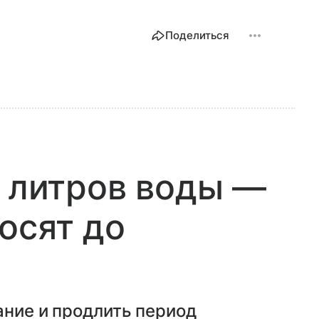
Поделиться
0 литров воды —
осят до
ание и продлить период