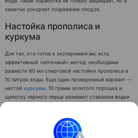
йода. Такая обработка не только защищает, но и
заметно ускоряет созревание плодов.
Настойка прополиса и
куркума
Для тех, кто готов к экспериментам, есть
эффективный «аптечный» метод: необходимо
развести 60 мл спиртовой настойки прополиса в
10 литрах воды. Еще один проверенный вариант —
настой
куркумы
. 10 грамм золотого порошка и
щепотку черного перца заливают стаканом водки
на сутки. По истечении отведенного 50 мл
полученной вытяжки разводят 5 литрами воды и
опрыскивают стебли, а также листья с верхней и
нижней стороны.