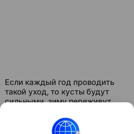
Если каждый год проводить
такой уход, то кусты будут
сильными, зиму переживут
легко, а на следующий сезон
отблагодарят вас крупной и
сладкой ягодой.