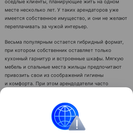
оседлые клиенты, планирующие жить на одном
месте несколько лет. У таких арендаторов уже
имеется собственное имущество, и они не желают
переплачивать за чужой интерьер.
Весьма популярным остается гибридный формат,
при котором собственник оставляет только
кухонный гарнитур и встроенные шкафы. Мягкую
мебель и спальные места жильцы предпочитают
привозить свои из соображений гигиены
и комфорта. При этом арендодатели часто
соглашаются вывезти свои диваны и кровати
по просьбе нанимателей, опасаясь сильного
износа техники и предметов интерьера.
Аренда