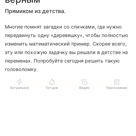
Прямиком из детства.
Многие помнят загадки со спичками, где нужно
передвинуть одну «деревяшку», чтобы полностью
изменить математический пример. Скорее всего,
эту или похожую задачку вы решали в детстве на
переменах. Попробуйте сегодня решить такую
головоломку.
Актуальное
Топ дня
Видео
Приложение
Выберите комментарий
Выберите комментарий
Выберите комментарий
Информация полезная и актуальная
Информация полезная и актуальная
Информация полезная и актуальная
Заголовок вводит в заблуждение
Заголовок вводит в заблуждение
Заголовок вводит в заблуждение