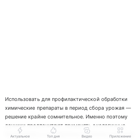
Использовать для профилактической обработки
химические препараты в период сбора урожая —
решение крайне сомнительное. Именно поэтому
дачники предпочитают применять экологичные
биопрепараты и проверенные временем домашние
Актуальное
Топ дня
Видео
Приложение