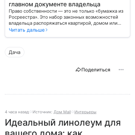
главном документе владельца
Право собственности — это не только «бумажка из
Росреестра». Это набор законных возможностей
владельца распоряжаться квартирой, домом или
участком: жить, сдавать, продавать, дарить,
Читать дальше
закладывать.
Дача
Поделиться
4 часа назад
Источник:
Дом Mail
Интерьеры
Идеальный линолеум для
вашего дома: как