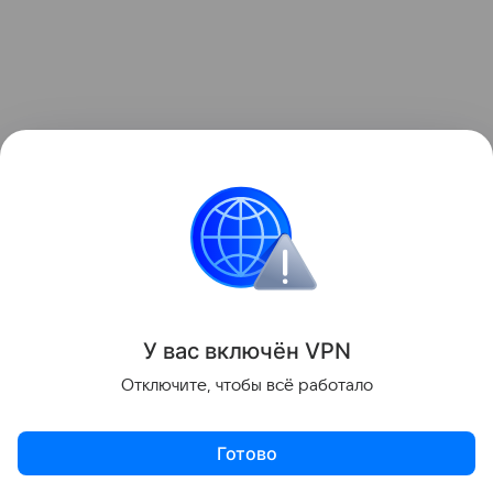
Основной объем предложения перемещается
в курортные локации — Петербург, Крым,
Краснодарский край и другие регионы.
У вас включ
ён
V
P
N
Дополнительный интерес инвесторов
Отключите, чтобы всё работало
поддерживают сокращение льготной ипотеки
на квартиры и ужесточение условий «Семейной»:
Готово
апартаменты по-прежнему на 15−25% дешевле
Актуальное
Топ дня
Видео
Приложение