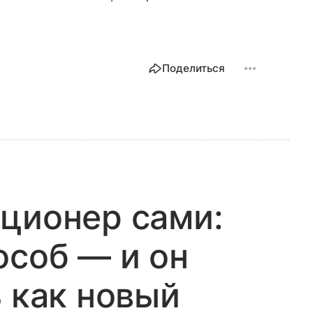
Поделиться
ционер сами:
особ — и он
ь как новый