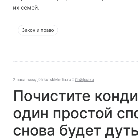
их семей.
Закон и право
2 часа назад
IrkutskMedia.ru
Лайфхаки
Почистите конди
один простой сп
снова будет дут