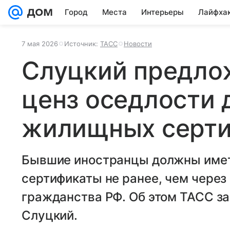
Город
Места
Интерьеры
Лайфха
7 мая 2026
Источник:
ТАСС
Новости
Слуцкий предло
ценз оседлости 
жилищных серти
Бывшие иностранцы должны име
сертификаты не ранее, чем через 
гражданства РФ. Об этом ТАСС з
Слуцкий.