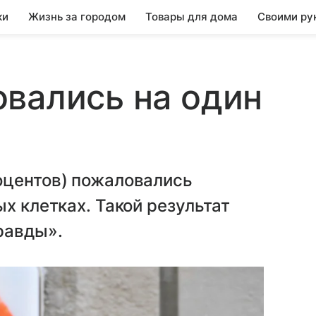
ки
Жизнь за городом
Товары для дома
Своими ру
вались на один
оцентов) пожаловались
х клетках. Такой результат
равды».