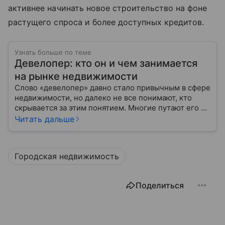
активнее начинать новое строительство на фоне
растущего спроса и более доступных кредитов.
Узнать больше по теме
Девелопер: кто он и чем занимается
на рынке недвижимости
Слово «девелопер» давно стало привычным в сфере
недвижимости, но далеко не все понимают, кто
скрывается за этим понятием. Многие путают его с
застройщиком, думая, что это одно и то же. На
Читать дальше
самом деле девелопер — это куда более широкое
понятие.
Городская недвижимость
Поделиться