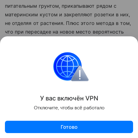
питательным грунтом, прикапывают рядом с
материнским кустом и закрепляют розетки в них,
не отделяя от растения. Плюс этого метода в том,
что при пересадке на новое место вероятность
повредить корешки меньше, и клубника в
результате лучше приживается.
У вас включ
ён
V
P
N
Отключите, чтобы всё работало
Готово
Актуальное
Топ дня
Видео
Приложение