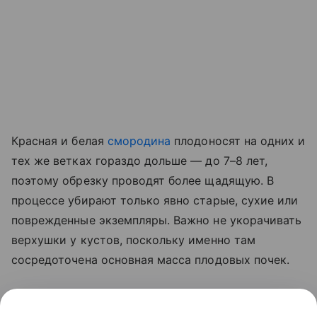
Красная и белая
смородина
плодоносят на одних и
тех же ветках гораздо дольше — до 7–8 лет,
поэтому обрезку проводят более щадящую. В
процессе убирают только явно старые, сухие или
поврежденные экземпляры. Важно не укорачивать
верхушки у кустов, поскольку именно там
сосредоточена основная масса плодовых почек.
Сразу после обрезки растения подкармливают
фосфорно-калийными удобрениями. Это даст