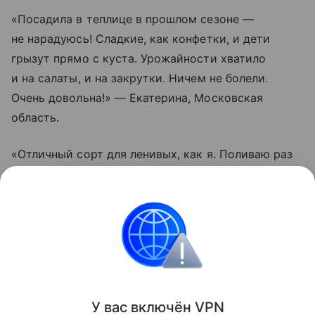
«Посадила в теплице в прошлом сезоне —
не нарадуюсь! Сладкие, как конфетки, и дети
грызут прямо с куста. Урожайности хватило
и на салаты, и на закрутки. Ничем не болели.
Очень довольна!» — Екатерина, Московская
область.
«Отличный сорт для ленивых, как я. Поливаю раз
в пару дней, подвязал один раз — и все.
Помидорки висят гроздьями, не трескаются даже
после дождей. Вкус действительно насыщенный.
Буду сажать еще», — Олег, Краснодарский край.
Сад и огород
У вас включ
ён
V
P
N